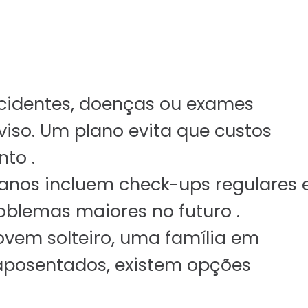
Seguro Condomínio
Seguro Empresarial
Seguro Bike
Seguro RC Profissional
Acidentes, doenças ou exames
Seguro de Equipamento
iso. Um plano evita que custos
Risco de Engenharia
to .
Seguro para Eventos (AP e
lanos incluem check-ups regulares 
Blog
oblemas maiores no futuro .
Contato
jovem solteiro, uma família em
aposentados, existem opções