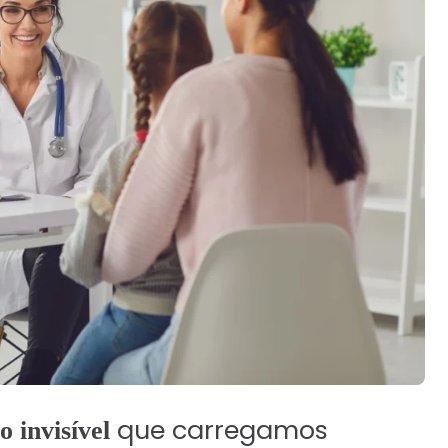
 RC)
Início
que carregamos
Corretora
o invisível