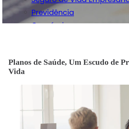
Previdência
Consórcios
Seguro Viagem
Seguro Saúde Individual e 
Planos de Saúde, Um Escudo de P
Seguro de Vida
Vida
Seguro Automóvel
Seguro Residencial
Seguro Condomínio
Seguro Empresarial
Seguro Bike