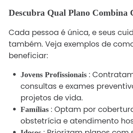
Descubra Qual Plano Combina 
Cada pessoa é única, e seus cu
também. Veja exemplos de como 
beneficiar:
: Contratam
Jovens Profissionais
consultas e exames preventi
projetos de vida.
: Optam por cobertura
Famílias
obstetrícia e atendimento ho
: Priorizam planos com 
Idosos