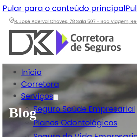
Pular para o conteúdo principal
Pu
R. José Aderval Chaves, 78 Sala 507 - Boa Viagem, Rec
(81) 99873-8569
(41) 98876-4708
Início
Corretora
Serviços
Seguro Saúde Empresarial
Blog
Planos Odontológicos
Seguro de Vida Empresaria