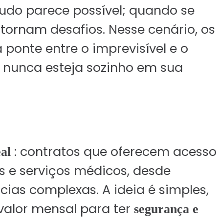
tudo parece possível; quando se
Serviços
 tornam desafios. Nesse cenário, os
Seguro Saúde Empresari
onte entre o imprevisível e o
Planos Odontológicos
ê nunca esteja sozinho em sua
Seguro de Vida Empresar
Previdência
Consórcios
Seguro Viagem
: contratos que oferecem acesso
eal
Seguro Saúde Individual e Fa
s e serviços médicos, desde
Seguro de Vida
cias complexas. A ideia é simples,
Seguro Automóvel
alor mensal para ter
segurança e
Seguro Residencial