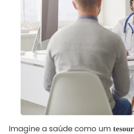
Seguro RC Profissional
Seguro de Equipamentos
Risco de Engenharia
Seguro para Eventos (AP e
Blog
Contato
Imagine a saúde como um
tesour