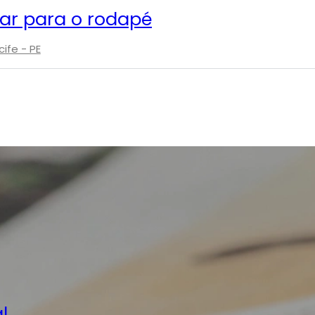
lar para o rodapé
ife - PE
l