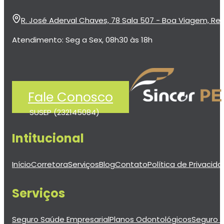
R. José Aderval Chaves, 78 Sala 507 - Boa Viagem, Rec
Atendimento: Seg a Sex, 08h30 às 18h
Fale Conosco
SUSEP (232145084)
Intitucional
Início
Corretora
Serviços
Blog
Contato
Política de Privacid
Serviços
Seguro Saúde Empresarial
Planos Odontológicos
Seguro d