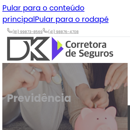
Pular para o conteúdo
principal
Pular para o rodapé
(81) 99873-8569
(41) 98876-4708
Início
Corretora
Previdência
Serviços
Seguro Saúde Empresarial
Planos Odontológicos