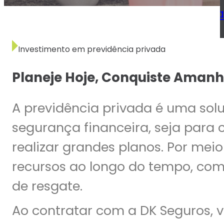
Seguro de Vida Empresaria
Previdência
Investimento em previdência privada
Consórcios
Planeje Hoje, Conquiste Aman
Seguro Viagem
Seguro Saúde Individual e 
A previdência privada é uma sol
Seguro de Vida
segurança financeira, seja para 
realizar grandes planos. Por meio
Seguro Automóvel
recursos ao longo do tempo, com 
Seguro Residencial
de resgate.
Seguro Condomínio
Ao contratar com a DK Seguros, 
Seguro Empresarial