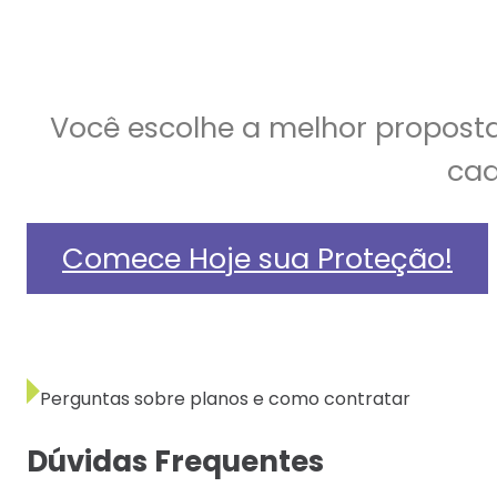
Você escolhe a melhor propost
cad
Comece Hoje sua Proteção!
Perguntas sobre planos e como contratar
Dúvidas Frequentes