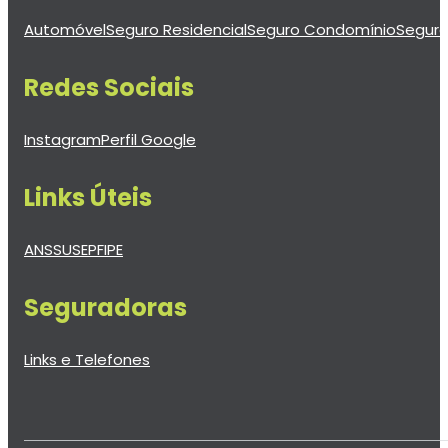
Automóvel
Seguro Residencial
Seguro Condomínio
Seguro
Redes Sociais
Instagram
Perfil Google
Links Úteis
ANS
SUSEP
FIPE
Seguradoras
Links e Telefones