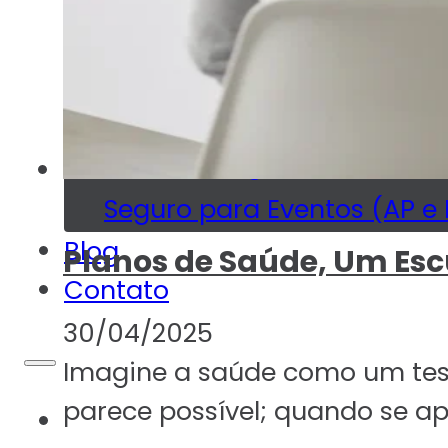
Seguro Bike
Seguro RC Profissional
Seguro de Equipamentos
Risco de Engenharia
Seguro para Eventos (AP e
Blog
Planos de Saúde, Um Es
Contato
30/04/2025
Imagine a saúde como um teso
parece possível; quando se a