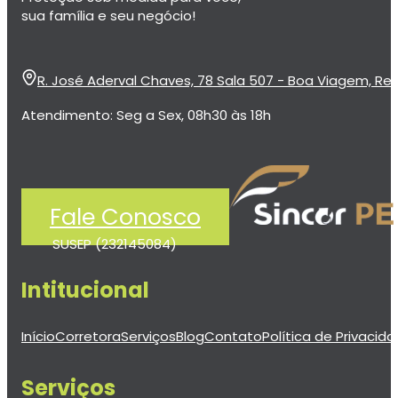
sua família e seu negócio!
R. José Aderval Chaves, 78 Sala 507 - Boa Viagem, Rec
Atendimento: Seg a Sex, 08h30 às 18h
Fale Conosco
SUSEP (232145084)
Intitucional
Início
Corretora
Serviços
Blog
Contato
Política de Privacid
Serviços