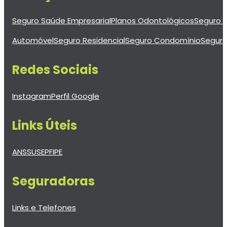
Seguro Saúde Empresarial
Planos Odontológicos
Seguro d
Automóvel
Seguro Residencial
Seguro Condomínio
Seguro
Redes Sociais
Instagram
Perfil Google
Links Úteis
ANS
SUSEP
FIPE
Seguradoras
Links e Telefones