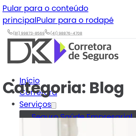
Pular para o conteúdo
principal
Pular para o rodapé
(81) 99873-8569
(41) 98876-4708
Início
Categoria:
Blog
Corretora
Serviços
Seguro Saúde Empresarial
Planos Odontológicos